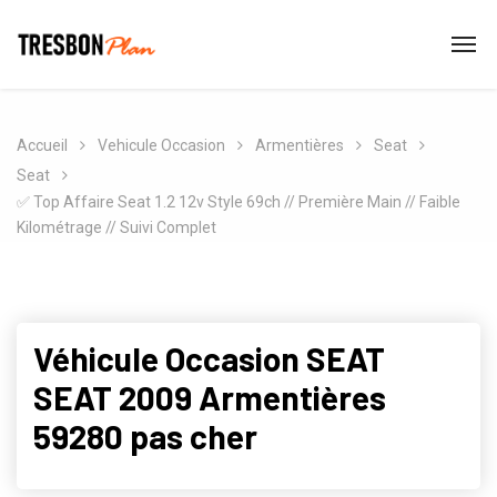
Accueil
Vehicule Occasion
Armentières
Seat
Seat
✅ Top Affaire Seat 1.2 12v Style 69ch // Première Main // Faible
Kilométrage // Suivi Complet
Véhicule Occasion SEAT
SEAT 2009 Armentières
59280 pas cher