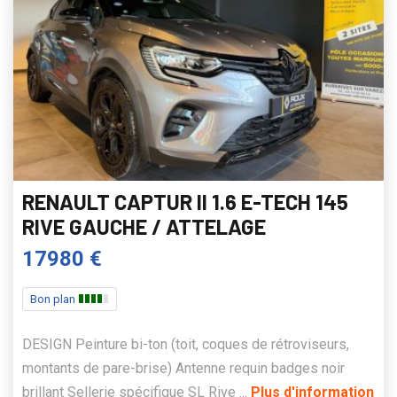
RENAULT CAPTUR II 1.6 E-TECH 145
RIVE GAUCHE / ATTELAGE
17980 €
Bon plan
DESIGN Peinture bi-ton (toit, coques de rétroviseurs,
montants de pare-brise) Antenne requin badges noir
brillant Sellerie spécifique SL Rive ...
Plus d'information