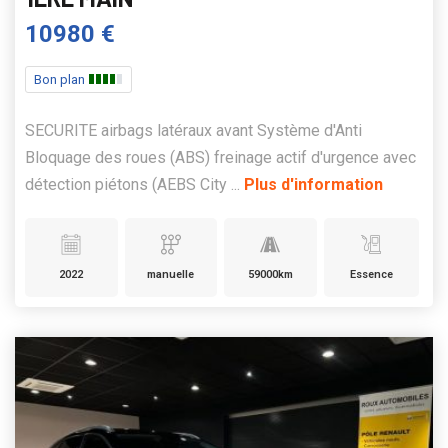
10980 €
Bon plan
SECURITE airbags latéraux avant Système d'Anti
Bloquage des roues (ABS) freinage actif d'urgence avec
détection piétons (AEBS City ...
Plus d'information
2022
manuelle
59000km
Essence