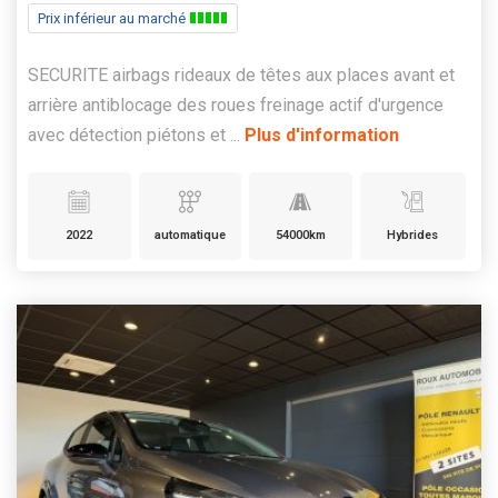
Prix inférieur au marché
SECURITE airbags rideaux de têtes aux places avant et
arrière antiblocage des roues freinage actif d'urgence
avec détection piétons et ...
Plus d'information
2022
automatique
54000km
Hybrides