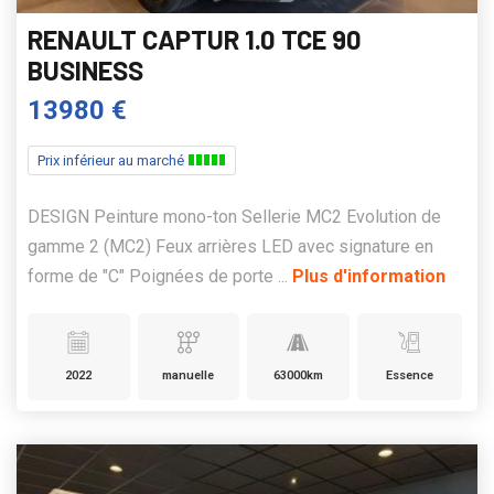
RENAULT CAPTUR 1.0 TCE 90
BUSINESS
13980 €
Prix inférieur au marché
DESIGN Peinture mono-ton Sellerie MC2 Evolution de
gamme 2 (MC2) Feux arrières LED avec signature en
forme de "C" Poignées de porte ...
Plus d'information
2022
manuelle
63000km
Essence