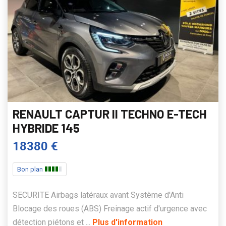
RENAULT CAPTUR II TECHNO E-TECH
HYBRIDE 145
18380 €
Bon plan
SECURITE Airbags latéraux avant Système d'Anti
Blocage des roues (ABS) Freinage actif d'urgence avec
détection piétons et ...
Plus d'information