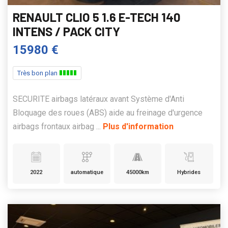
RENAULT CLIO 5 1.6 E-TECH 140
INTENS / PACK CITY
15980 €
Très bon plan
SECURITE airbags latéraux avant Système d'Anti
Bloquage des roues (ABS) aide au freinage d'urgence
airbags frontaux airbag ...
Plus d'information
2022
automatique
45000km
Hybrides