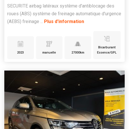
SECURITE airbag latéraux système d'antiblocage des
roues (ABS) système de freinage automatique d'urgence
(AEBS) freinage ...
Plus d'information
Bicarburant
2023
manuelle
27000km
Essence/GPL