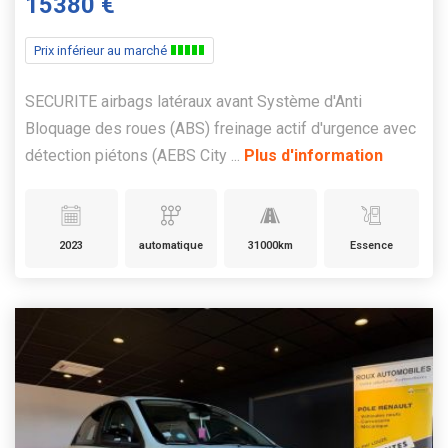
15380 €
Prix inférieur au marché
SECURITE airbags latéraux avant Système d'Anti
Bloquage des roues (ABS) freinage actif d'urgence avec
détection piétons (AEBS City ...
Plus d'information
2023
automatique
31000km
Essence