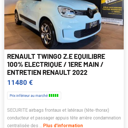
RENAULT TWINGO Z.E EQUILIBRE
100% ELECTRIQUE / 1ERE MAIN /
ENTRETIEN RENAULT 2022
11480 €
Prix inférieur au marché
SECURITE airbags frontaux et latéraux (tête-thorax)
conducteur et passager appuis tête arrière condamnation
centralisée des ...
Plus d'information