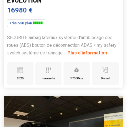
16980 €
Très bon plan
SECURITE airbag latéraux système d'antiblocage des
roues (ABS) bouton de déconnection ADAS / my safety
switch système de freinage ...
Plus d'information
2025
manuelle
17000km
Diesel