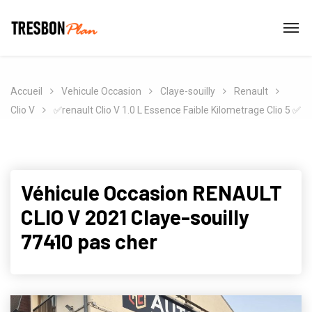
Accueil
Vehicule Occasion
Claye-souilly
Renault
Clio V
✅renault Clio V 1.0 L Essence Faible Kilometrage Clio 5 ✅
Véhicule Occasion RENAULT
CLIO V 2021 Claye-souilly
77410 pas cher