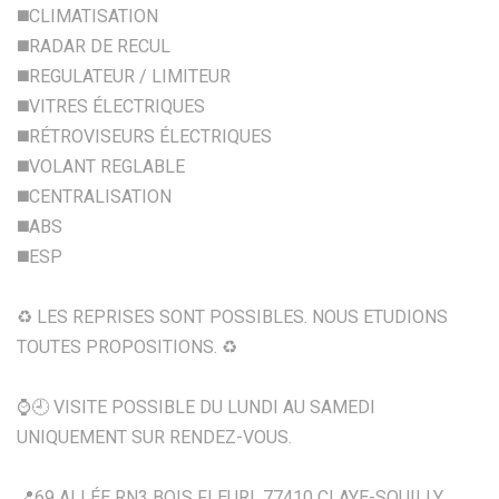
◼️CLIMATISATION
◼️RADAR DE RECUL
◼️REGULATEUR / LIMITEUR
◼️VITRES ÉLECTRIQUES
◼️RÉTROVISEURS ÉLECTRIQUES
◼️VOLANT REGLABLE
◼️CENTRALISATION
◼️ABS
◼️ESP
♻ LES REPRISES SONT POSSIBLES. NOUS ETUDIONS
TOUTES PROPOSITIONS. ♻
⌚️🕘 VISITE POSSIBLE DU LUNDI AU SAMEDI
UNIQUEMENT SUR RENDEZ-VOUS.
📍69 ALLÉE RN3 BOIS FLEURI, 77410 CLAYE-SOUILLY