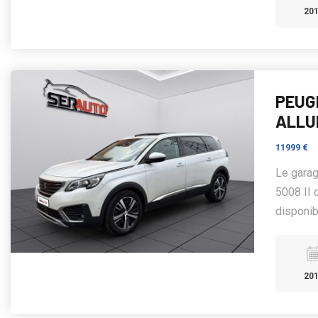
20
PEUGE
ALLU
11999 €
Le gara
5008 II 
disponibl
20