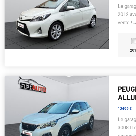
Le gara
2012 ave
vente ! 
20
PEUGE
ALLU
12499 €
Le gara
3008 II 
disponibl