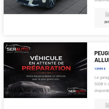
20
PEUGE
ALLU
13999 €
Le gara
5008 II 
disponibl