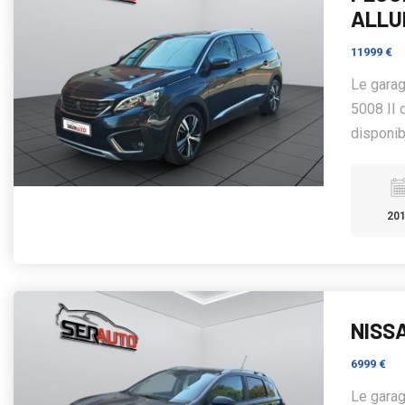
ALLU
11999 €
Le gara
5008 II 
disponibl
20
NISSA
6999 €
Le gara