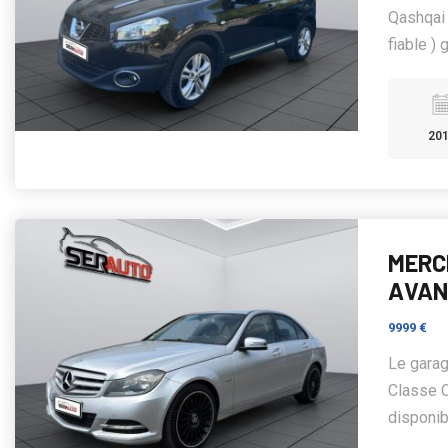
Qashqai 
fiable ) 
20
MERC
AVAN
9999 €
Le gara
Classe 
disponibl