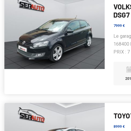
VOLK
DSG7
7999 €
Le gara
168400 k
PRIX : 7 
20
TOYOT
8999 €