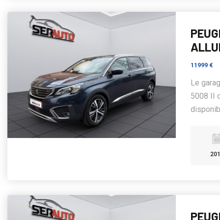
PEUGE
ALLU
11999 €
Le gara
5008 II 
disponibl
20
PEUGE