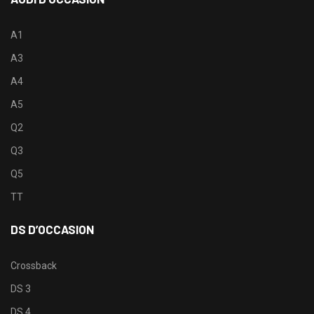
A1
A3
A4
A5
Q2
Q3
Q5
TT
DS D’OCCASION
Crossback
DS 3
DS 4