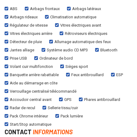
ABS
Airbags frontaux
Airbags latéraux
Airbags rideaux
Climatisation automatique
Régulateur de vitesse
Vitres électriques avant
Vitres électriques arrière
Rétroviseurs électriques
Détecteur de pluie
Allumage automatique des feux
Jantes alliage
Système audio CD MP3
Bluetooth
Prise USB
Ordinateur de bord
Volant cuir multifonction
Sièges sport
Banquette arrière rabattable
Feux antibrouillard
ESP
Aide au démarrage en côte
Verrouillage centralisé télécommandé
Accoudoir central avant
GPS
Phares antibrouillard
Radar de recul
Sellerie tissu/cuir
Pack Chrome intérieur
Pack lumière
Start/Stop automatique
CONTACT
INFORMATIONS