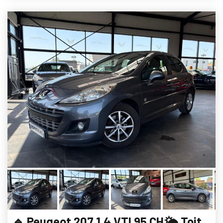
🔹 Peugeot 207 1.4 VTI 95 CH🌤️ Toit