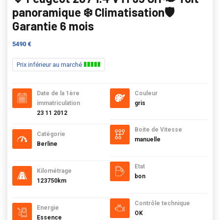
panoramique ❄️ Climatisation🛡️
Garantie 6 mois
5490 €
Prix inférieur au marché
Date de la 1ère
Couleur
immatriculation
gris
23 11 2012
Boite de Vitesse
Catégorie
manuelle
Berline
Etat
Kilométrage
bon
123750km
Contrôle technique
Energie
OK
Essence