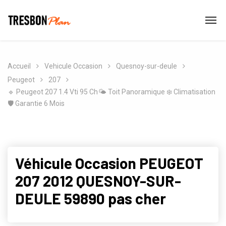
Accueil
Vehicule Occasion
Quesnoy-sur-deule
Peugeot
207
🔹 Peugeot 207 1.4 Vti 95 Ch🌤️ Toit Panoramique ❄️ Climatisation
🛡️ Garantie 6 Mois
Véhicule Occasion PEUGEOT
207 2012 QUESNOY-SUR-
DEULE 59890 pas cher