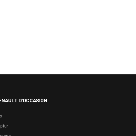
ENAULT D’OCCASION
io
ptur