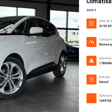
Climatisa
8490 €
Date de l
23 06 20
Catégori
Monoes
Kilométr
178000
Energie
Diesel
Référen
1449754