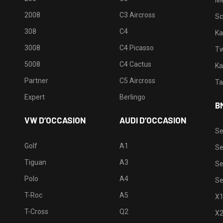
M
2008
C3 Aircross
Sc
308
C4
Ka
3008
C4 Picasso
Tw
5008
C4 Cactus
Ka
Partner
C5 Aircross
Ta
Expert
Berlingo
B
VW D’OCCASION
AUDI D’OCCASION
Se
Golf
A1
Se
Tiguan
A3
Se
Polo
A4
Se
T-Roc
A5
X
T-Cross
Q2
X