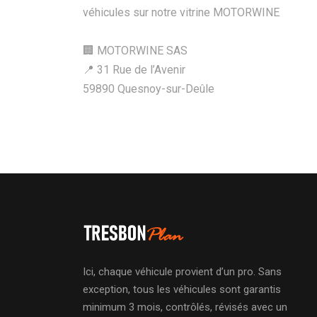
véhicules sur notre vitrine MOTORWINE
🏢 MOTORWINE SAS
📍 31 Rue de l’Avenir
59890 Quesnoy-sur-Deûle
Ici, chaque véhicule provient d’un pro. Sans
exception, tous les véhicules sont garantis
minimum 3 mois, contrôlés, révisés avec un