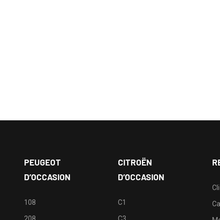
PEUGEOT
CITROËN
R
D’OCCASION
D’OCCASION
Cl
108
C1
Ca
208
C3