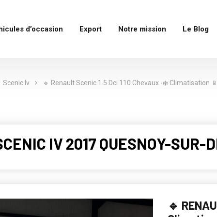
hicules d’occasion
Export
Notre mission
Le Blog
Scenic Iv
🔹 Renault Scenic 1.5 Dci 110 Chevaux -❄️ Climatisation 
SCENIC IV 2017 QUESNOY-SUR-D
🔹 RENAUL