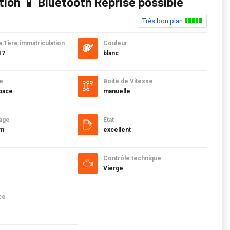
tion 📱 Bluetooth Reprise possible
Très bon plan
a 1ère immatriculation
Couleur
17
blanc
e
Boite de Vitesse
pace
manuelle
age
Etat
km
excellent
Contrôle technique
Vierge
ce