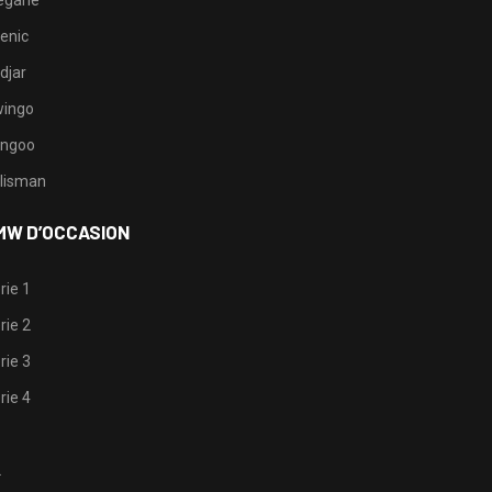
egane
enic
djar
ingo
ngoo
lisman
MW D’OCCASION
rie 1
rie 2
rie 3
rie 4
1
2