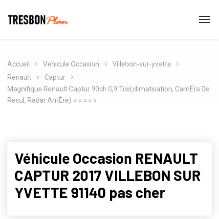
Accueil
Vehicule Occasion
Villebon-sur-yvette
Renault
Captur
Magnifique Renault Captur 90ch 0,9 Tce(climatisation, CamÉra De
Recul, Radar ArriÈre) ⭐️⭐️⭐️⭐️⭐️
Véhicule Occasion RENAULT
CAPTUR 2017 VILLEBON SUR
YVETTE 91140 pas cher