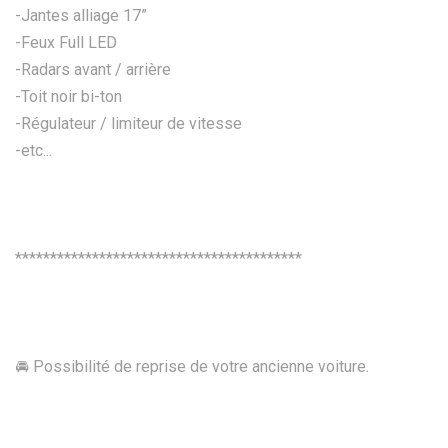
-Jantes alliage 17”
-Feux Full LED
-Radars avant / arrière
-Toit noir bi-ton
-Régulateur / limiteur de vitesse
-etc...
*****************************************
🚘 Possibilité de reprise de votre ancienne voiture.