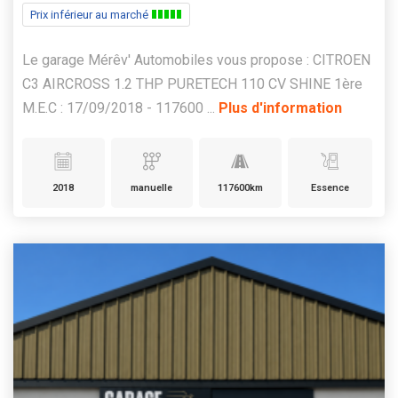
Prix inférieur au marché
Le garage Mérêv' Automobiles vous propose : CITROEN
C3 AIRCROSS 1.2 THP PURETECH 110 CV SHINE 1ère
M.E.C : 17/09/2018 - 117600 ...
Plus d'information
2018
manuelle
117600km
Essence