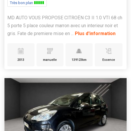
Très bon plan
MD AUTO VOUS PROPOSE CITROËN C3 II 1.0 VTI 68 ch
5 porte 5 place couleur marron avec un interieur noir et
gris. Fate de premiere mise en ...
Plus d'information
2013
manuelle
139123km
Essence