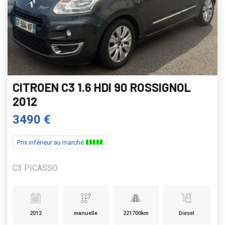
CITROEN C3 1.6 HDI 90 ROSSIGNOL
2012
3490 €
Prix inférieur au marché
C3 PICASSO
2012
manuelle
221700km
Diesel