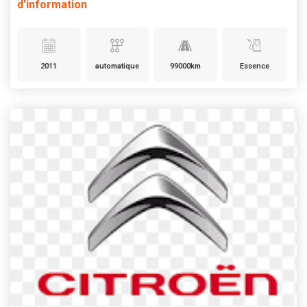
d'information
2011
automatique
99000km
Essence