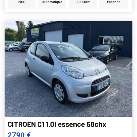
2009
automatique
110000km
Essence
CITROEN C1 1.0I essence 68chx
2790 €