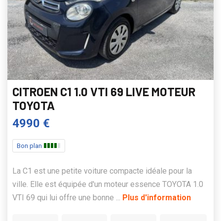
CITROEN C1 1.0 VTI 69 LIVE MOTEUR
TOYOTA
4990 €
Bon plan
La C1 est une petite voiture compacte idéale pour la
ville. Elle est équipée d'un moteur essence TOYOTA 1.0
VTI 69 qui lui offre une bonne ...
Plus d'information