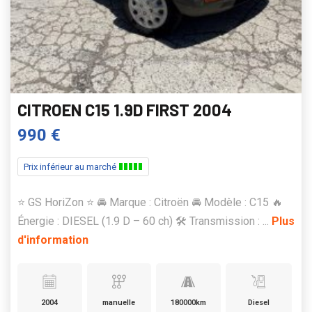
CITROEN C15 1.9D FIRST 2004
990 €
Prix inférieur au marché
⭐️ GS HoriZon ⭐️ 🚘 Marque : Citroën 🚘 Modèle : C15 🔥
Énergie : DIESEL (1.9 D – 60 ch) 🛠️ Transmission : ...
Plus
d'information
2004
manuelle
180000km
Diesel