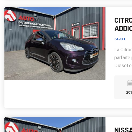
CITRO
ADDI
6490 €
La Citro
parfaite
Diesel é
20
NISSA