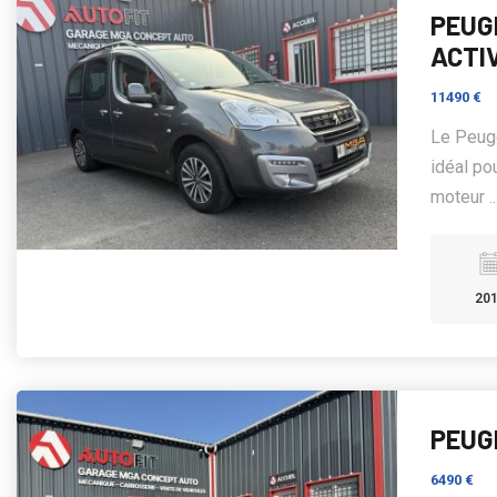
PEUGE
ACTI
11490 €
Le Peuge
idéal po
moteur ..
20
PEUGE
6490 €