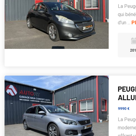
La Peuge
qui béné
d'un ...
P
20
PEUGE
ALLU
9990 €
La Peuge
moderne.
offrant u