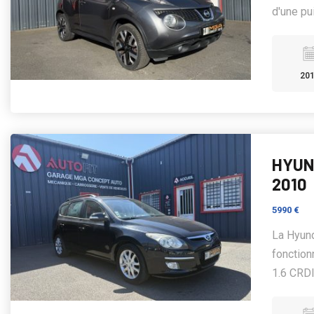
d'une pu
20
HYUND
2010
5990 €
La Hyund
fonction
1.6 CRDI 