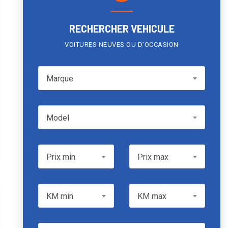
RECHERCHER VEHICULE
VOITURES NEUVES OU D'OCCASION
Marque
Marque
Model
Model
Prix min
Prix max
Prix min
Prix max
KM min
KM max
KM min
KM max