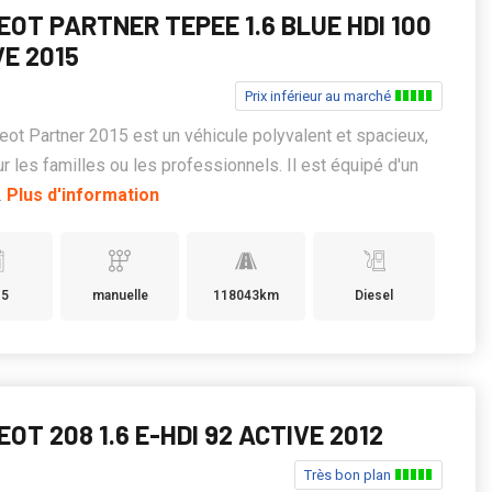
OT PARTNER TEPEE 1.6 BLUE HDI 100
VE 2015
Prix inférieur au marché
ot Partner 2015 est un véhicule polyvalent et spacieux,
ur les familles ou les professionnels. Il est équipé d'un
.
Plus d'information
15
manuelle
118043km
Diesel
OT 208 1.6 E-HDI 92 ACTIVE 2012
Très bon plan