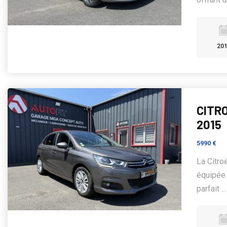
20
CITRO
2015
5990 €
La Citro
équipée 
parfait ..