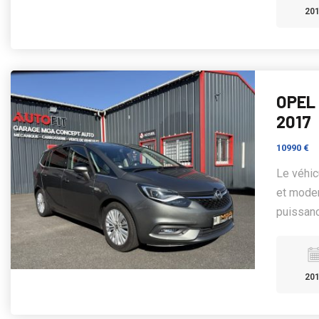
20
OPEL 
2017
10990 €
Le véhic
et moder
puissanc
20