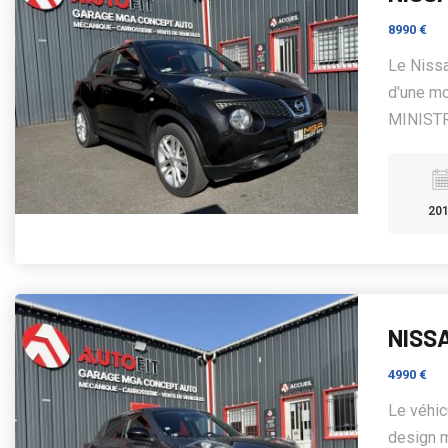
8990 €
Le Nissa
d'une mo
MINISTR
20
NISSA
4990 €
Le véhic
design m