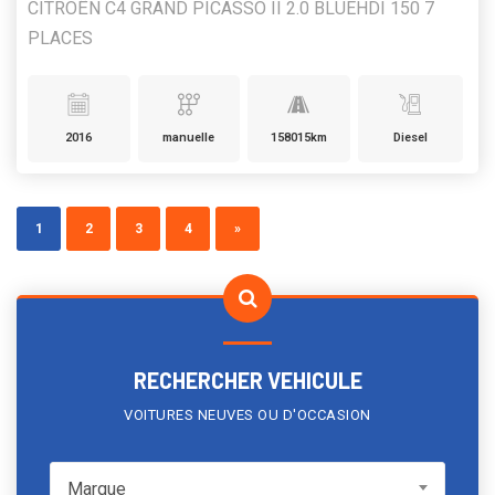
CITROËN C4 GRAND PICASSO II 2.0 BLUEHDI 150 7
PLACES
2016
manuelle
158015km
Diesel
1
2
3
4
»
RECHERCHER VEHICULE
VOITURES NEUVES OU D'OCCASION
Marque
Marque