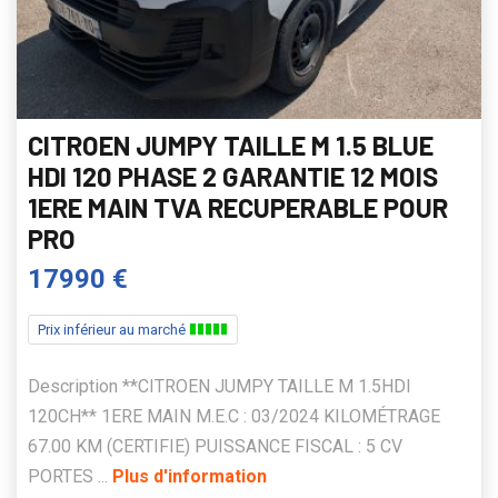
CITROEN JUMPY TAILLE M 1.5 BLUE
HDI 120 PHASE 2 GARANTIE 12 MOIS
1ERE MAIN TVA RECUPERABLE POUR
PRO
17990 €
Prix inférieur au marché
Description **CITROEN JUMPY TAILLE M 1.5HDI
120CH** 1ERE MAIN M.E.C : 03/2024 KILOMÉTRAGE
67.00 KM (CERTIFIE) PUISSANCE FISCAL : 5 CV
PORTES ...
Plus d'information