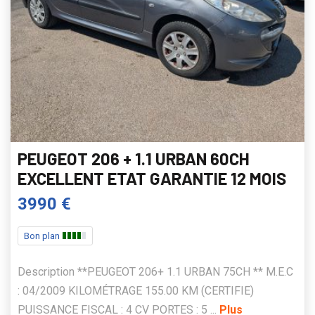
PEUGEOT 206 + 1.1 URBAN 60CH
EXCELLENT ETAT GARANTIE 12 MOIS
3990 €
Bon plan
Description **PEUGEOT 206+ 1.1 URBAN 75CH ** M.E.C
: 04/2009 KILOMÉTRAGE 155.00 KM (CERTIFIE)
PUISSANCE FISCAL : 4 CV PORTES : 5 ...
Plus