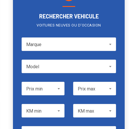
RECHERCHER VEHICULE
VOITURES NEUVES OU D'OCCASION
Marque
Marque
Model
Model
Prix min
Prix max
Prix min
Prix max
KM min
KM max
KM min
KM max