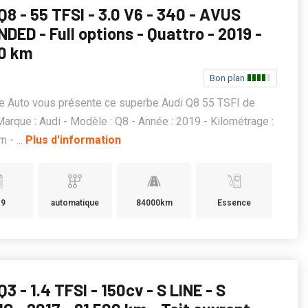
Q8 - 55 TFSI - 3.0 V6 - 340 - AVUS
DED - Full options - Quattro - 2019 -
0 km
Bon plan
e Auto vous présente ce superbe Audi Q8 55 TSFI de
Marque : Audi - Modèle : Q8 - Année : 2019 - Kilométrage :
 - ...
Plus d'information
19
automatique
84000km
Essence
Q3 - 1.4 TFSI - 150cv - S LINE - S