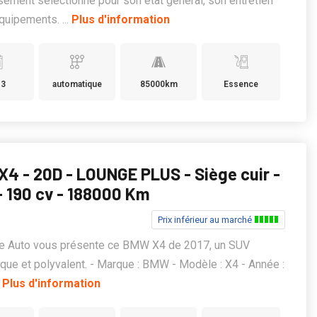
ement sélectionné pour son état général, son entretien
quipements. ...
Plus d'information
13
automatique
85000km
Essence
4 - 20D - LOUNGE PLUS - Siège cuir -
- 190 cv - 188000 Km
Prix inférieur au marché
ge Auto vous présente ce BMW X4 de 2017, un SUV
ue et polyvalent. - Marque : BMW - Modèle : X4 - Année :
.
Plus d'information