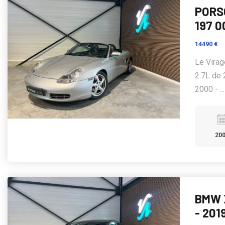
PORSC
197 0
14490 €
Le Virag
2.7L de 
2000 - ..
20
BMW X
- 201