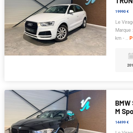
TRONI
19990 €
Le Virag
Marque :
km - ...
P
20
BMW S
M Spo
14499 €
Le Vira