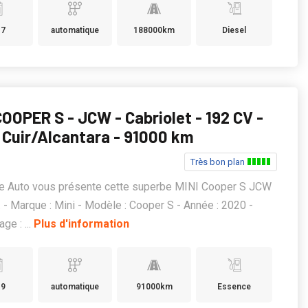
17
automatique
188000km
Diesel
COOPER S - JCW - Cabriolet - 192 CV -
 Cuir/Alcantara - 91000 km
Très bon plan
ge Auto vous présente cette superbe MINI Cooper S JCW
 - Marque : Mini - Modèle : Cooper S - Année : 2020 -
ge : ...
Plus d'information
19
automatique
91000km
Essence