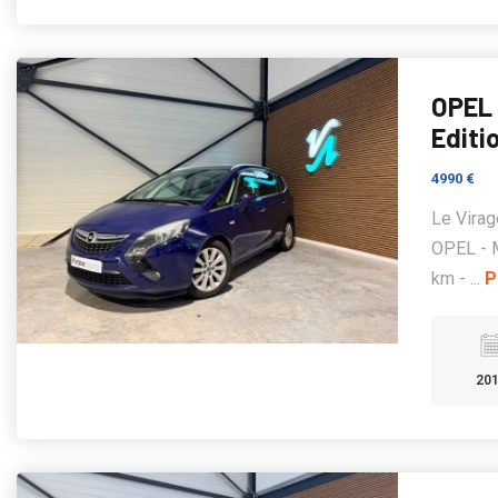
OPEL 
Editi
4990 €
Le Virag
OPEL - M
km - ...
P
20