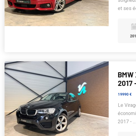
soigneus
et ses é
20
BMW X
2017 
19990 €
Le Vira
économiq
2017 - ..