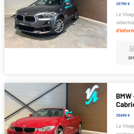
20790 €
Le Vira
sélectio
d'infor
20
BMW -
Cabri
35490 €
Le Vira