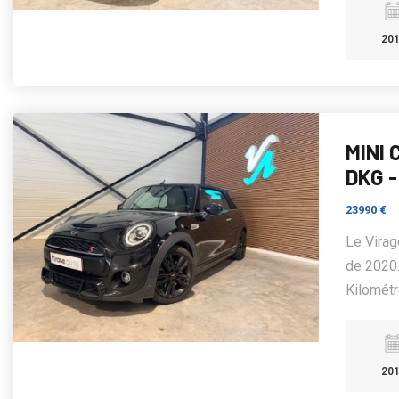
20
MINI 
DKG -
23990 €
Le Vira
de 2020.
Kilométra
20