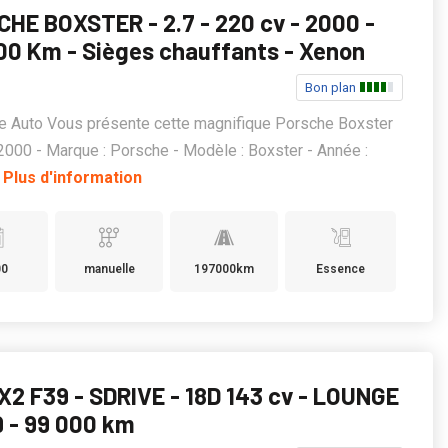
HE BOXSTER - 2.7 - 220 cv - 2000 -
00 Km - Sièges chauffants - Xenon
Bon plan
e Auto Vous présente cette magnifique Porsche Boxster
2000 - Marque : Porsche - Modèle : Boxster - Année :
.
Plus d'information
00
manuelle
197000km
Essence
2 F39 - SDRIVE - 18D 143 cv - LOUNGE
9 - 99 000 km