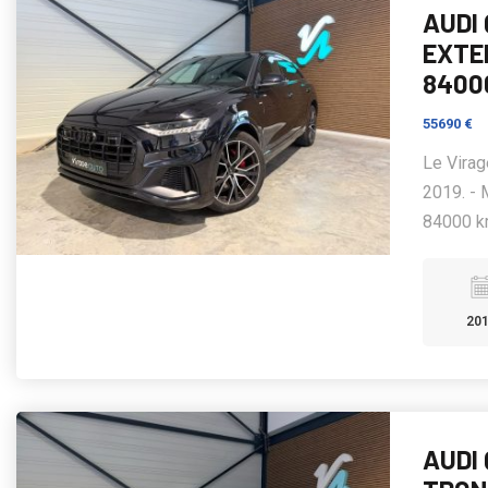
AUDI 
EXTEN
8400
55690 €
Le Virag
2019. - 
84000 km
20
AUDI 