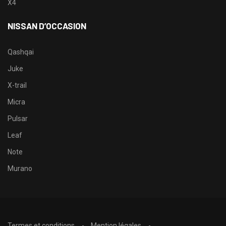
X4
NISSAN D’OCCASION
Qashqai
Juke
X-trail
Micra
Pulsar
Leaf
Note
Murano
Termes et conditions
Mention légales