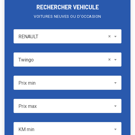
RECHERCHER VEHICULE
VOITURES NEUVES OU D'OCCASION
RENAULT
×
RENAULT
Model
×
Twingo
Prix min
Prix min
Prix max
Prix max
KM min
KM min