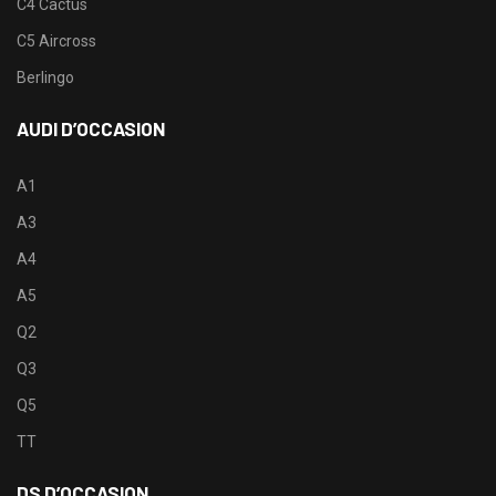
C4 Cactus
C5 Aircross
Berlingo
AUDI D’OCCASION
A1
A3
A4
A5
Q2
Q3
Q5
TT
DS D’OCCASION