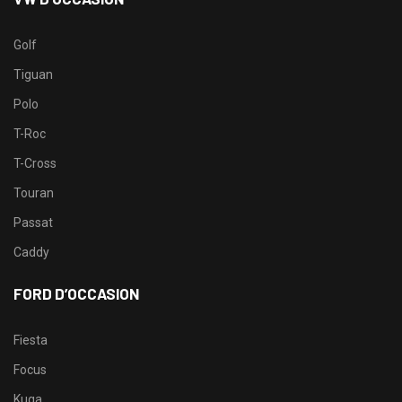
Golf
Tiguan
Polo
T-Roc
T-Cross
Touran
Passat
Caddy
FORD D’OCCASION
Fiesta
Focus
Kuga