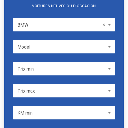
VOITURES NEUVES OU D'OCCASION
BMW
×
BMW
Model
Model
Prix min
Prix min
Prix max
Prix max
KM min
KM min