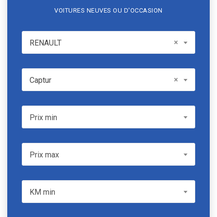
VOITURES NEUVES OU D'OCCASION
RENAULT
×
RENAULT
Model
×
Captur
Prix min
Prix min
Prix max
Prix max
KM min
KM min