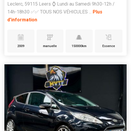
Leclerc, 59115 Leers ⌚ Lundi au Samedi 9h30-12h /
14h-18h30 ✅✅ TOUS NOS VÉHICULES ...
Plus
d'information
2009
manuelle
150000km
Essence