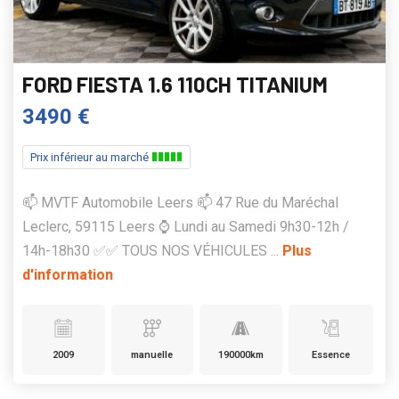
FORD FIESTA 1.6 110CH TITANIUM
3490 €
Prix inférieur au marché
📫 MVTF Automobile Leers 📫 47 Rue du Maréchal
Leclerc, 59115 Leers ⌚ Lundi au Samedi 9h30-12h /
14h-18h30 ✅✅ TOUS NOS VÉHICULES ...
Plus
d'information
2009
manuelle
190000km
Essence