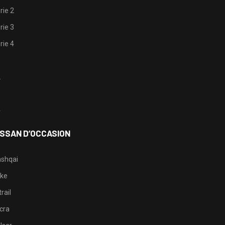
rie 2
rie 3
rie 4
1
2
3
4
ISSAN D’OCCASION
shqai
ke
rail
cra