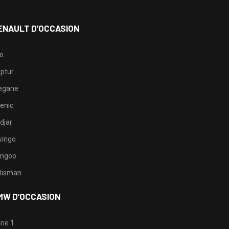
ENAULT D’OCCASION
io
ptur
egane
enic
djar
ingo
ngoo
lisman
MW D’OCCASION
rie 1