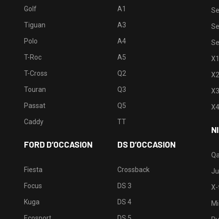
Golf
A1
Se
Tiguan
A3
Se
Polo
A4
Se
T-Roc
A5
X
T-Cross
Q2
X
Touran
Q3
X
Passat
Q5
X
Caddy
TT
N
FORD D’OCCASION
DS D’OCCASION
Qa
Fiesta
Crossback
Ju
Focus
DS 3
X-t
Kuga
DS 4
Mi
Ecosport
DS 5