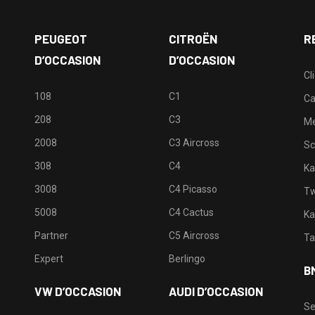
PEUGEOT
CITROËN
R
D’OCCASION
D’OCCASION
Cl
108
C1
Ca
208
C3
M
2008
C3 Aircross
Sc
308
C4
Ka
3008
C4 Picasso
Tw
5008
C4 Cactus
Ka
Partner
C5 Aircross
Ta
Expert
Berlingo
B
VW D’OCCASION
AUDI D’OCCASION
Se