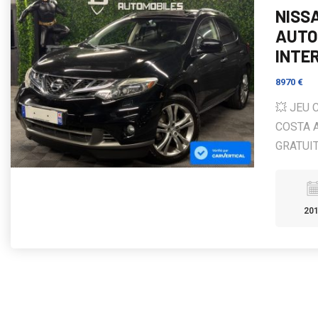
NISSA
AUTO
INTE
8970 €
💥 JEU 
COSTA 
GRATUIT
20