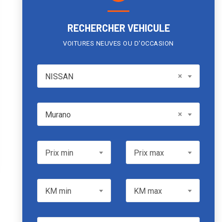
RECHERCHER VEHICULE
VOITURES NEUVES OU D'OCCASION
NISSAN
×
NISSAN
Model
×
Murano
Prix min
Prix max
Prix min
Prix max
KM min
KM max
KM min
KM max