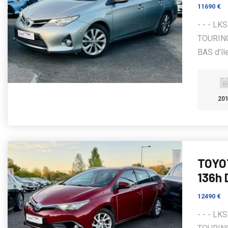
11690 €
- - - L
TOURING
BAS d’île
20
TOYO
136h
12490 €
- - - L