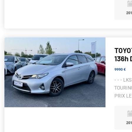
20
TOYO
136h
9990 €
- - - L
TOURING
PRIX LE 
20