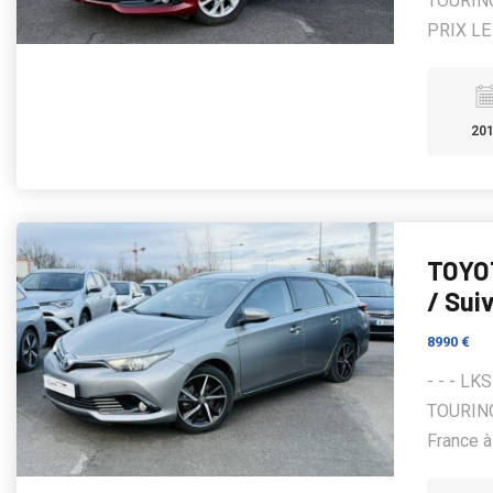
TOURING
PRIX LE 
20
TOYO
/ Sui
8990 €
- - - L
TOURING
France à 