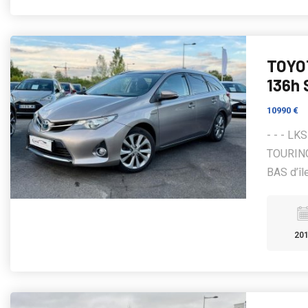
TOYO
136h
10990 €
- - - L
TOURING
BAS d’île
20