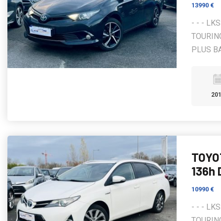
13990 €
- - - L
TOURING
PLUS BAS
20
TOYO
136h
10990 €
- - - L
TOURING