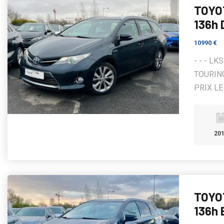
TOYO
136h
10990 €
- - - L
TOURING
PRIX LE 
20
TOYO
136h 