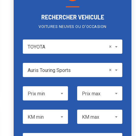
RECHERCHER VEHICULE
VOITURES NEUVES OU D'OCCASION
TOYOTA
×
TOYOTA
Model
×
Auris Touring Sports
Prix min
Prix max
Prix min
Prix max
KM min
KM max
KM min
KM max