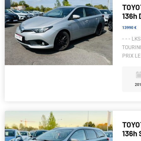
TOYO
136h
13990 €
- - - L
TOURING
PRIX LE 
20
TOYO
136h