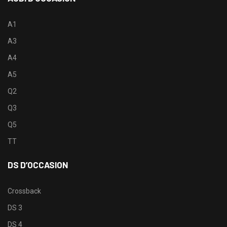
A1
A3
A4
A5
Q2
Q3
Q5
TT
DS D’OCCASION
Crossback
DS 3
DS 4