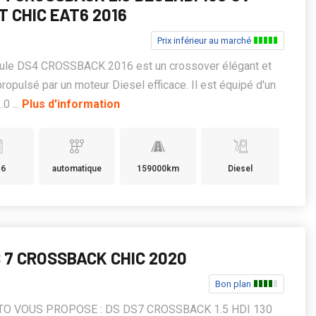
T CHIC EAT6 2016
Prix inférieur au marché
cule DS4 CROSSBACK 2016 est un crossover élégant et
 propulsé par un moteur Diesel efficace. Il est équipé d'un
0 ...
Plus d'information
16
automatique
159000km
Diesel
S 7 CROSSBACK CHIC 2020
Bon plan
TO VOUS PROPOSE : DS DS7 CROSSBACK 1.5 HDI 130