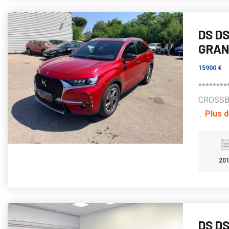
DS D
GRAN
15900 €
********
CROSSB
...
Plus d
20
DS DS