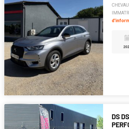
CHEVAUX
IMMATRI
d'infor
20
DS D
PERF