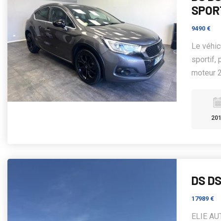
SPOR
9490 €
Le véhi
sportif,
moteur 2.
20
DS D
17989 €
ELIE AU