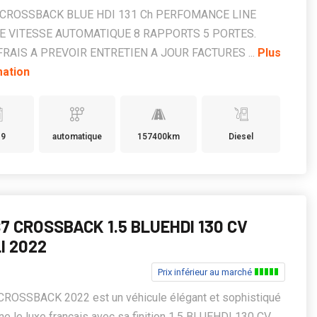
 CROSSBACK BLUE HDI 131 Ch PERFOMANCE LINE
DE VITESSE AUTOMATIQUE 8 RAPPORTS 5 PORTES.
RAIS A PREVOIR ENTRETIEN A JOUR FACTURES ...
Plus
mation
19
automatique
157400km
Diesel
7 CROSSBACK 1.5 BLUEHDI 130 CV
I 2022
Prix inférieur au marché
CROSSBACK 2022 est un véhicule élégant et sophistiqué
rne le luxe français avec sa finition 1.5 BLUEHDI 130 CV