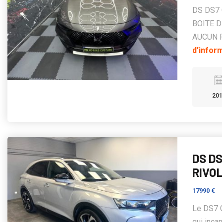
DS DS7
BOITE 
AUCUN F
d'infor
20
DS DS
RIVOL
17990 €
Le DS7 
qui inca