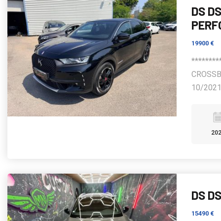
DS D
PERF
19900 €
********
CROSSB
10/2021
20
DS D
15490 €