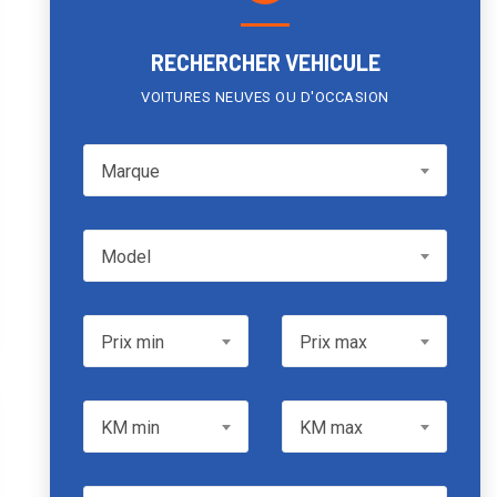
RECHERCHER VEHICULE
VOITURES NEUVES OU D'OCCASION
Marque
Marque
Model
Model
Prix min
Prix max
Prix min
Prix max
KM min
KM max
KM min
KM max