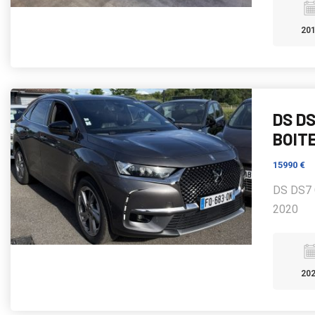
20
DS DS
BOITE
15990 €
DS DS7 
2020
20