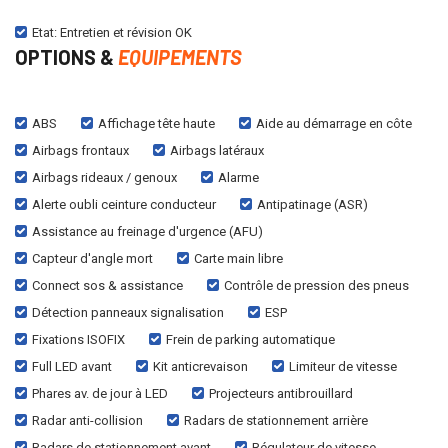
Etat: Entretien et révision OK
OPTIONS &
EQUIPEMENTS
ABS
Affichage tête haute
Aide au démarrage en côte
Airbags frontaux
Airbags latéraux
Airbags rideaux / genoux
Alarme
Alerte oubli ceinture conducteur
Antipatinage (ASR)
Assistance au freinage d'urgence (AFU)
Capteur d'angle mort
Carte main libre
Connect sos & assistance
Contrôle de pression des pneus
Détection panneaux signalisation
ESP
Fixations ISOFIX
Frein de parking automatique
Full LED avant
Kit anticrevaison
Limiteur de vitesse
Phares av. de jour à LED
Projecteurs antibrouillard
Radar anti-collision
Radars de stationnement arrière
Radars de stationnement avant
Régulateur de vitesse