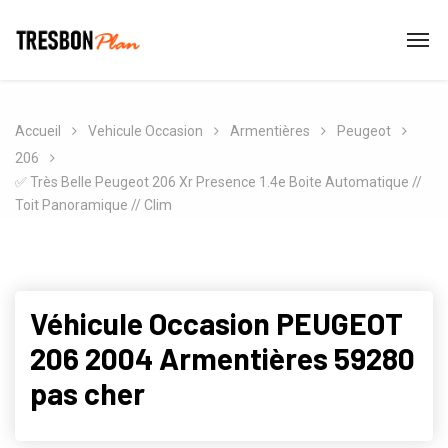
Accueil
Vehicule Occasion
Armentières
Peugeot
206
✅ Très Belle Peugeot 206 Xr Presence 1.4e Boite Automatique //
Toit Panoramique // Clim
Véhicule Occasion PEUGEOT
206 2004 Armentières 59280
pas cher