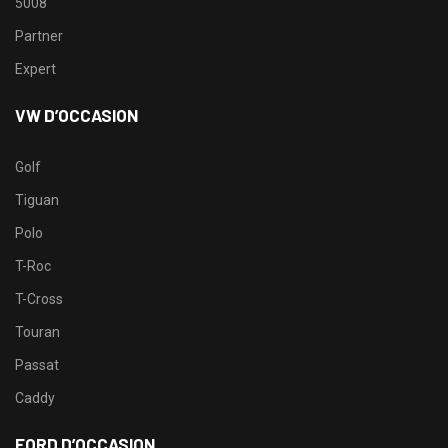
5008
Partner
Expert
VW D’OCCASION
Golf
Tiguan
Polo
T-Roc
T-Cross
Touran
Passat
Caddy
FORD D’OCCASION