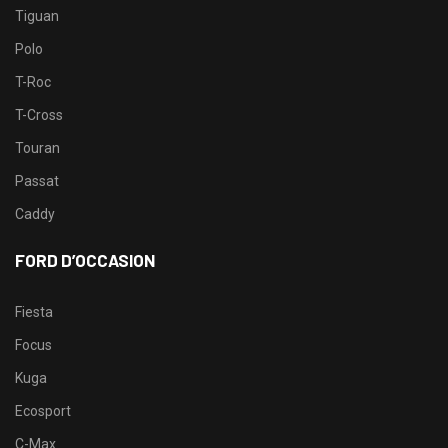
Tiguan
Polo
T-Roc
T-Cross
Touran
Passat
Caddy
FORD D’OCCASION
Fiesta
Focus
Kuga
Ecosport
C-Max