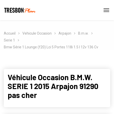
Accueil
Vehicule Occasion
Arpajon
B.m.w.
Serie 1
Bmw Série 1 Lounge (f20) Lci 5 Portes 118i 1.5 I 12v 136 Cv
Véhicule Occasion B.M.W.
SERIE 1 2015 Arpajon 91290
pas cher