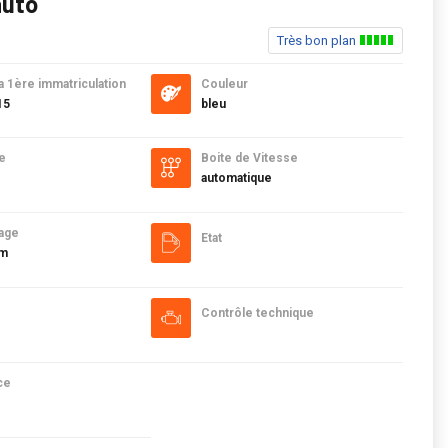
auto
Très bon plan
a 1ère immatriculation
Couleur
15
bleu
e
Boite de Vitesse
automatique
age
Etat
km
Contrôle technique
ce