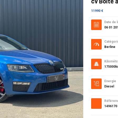
cv Boîte 
11990 €
Date de l
06 01 20
Catégori
Berline
Kilométr
175000
Energie
Diesel
Référen
1496170