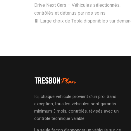
Drive Next Cars – Véhicules sélectionnés,
contrôlés et détenus par nos soins
🔋 Large choix de Tesla disponibles sur dema
Ici, chaque véhicule provient d’un pro. Sans
exception, tous les véhicules sont garantis
minimum 3 mois, contrôlés, révisés avec un
contrôle technique valable.
La seule façon d’annoncer un véhicule sur ce