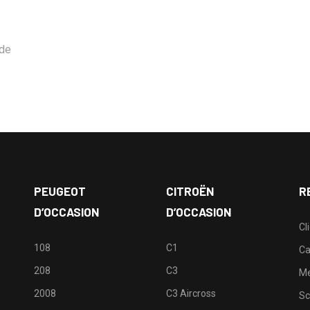
nde
PEUGEOT
CITROËN
R
D’OCCASION
D’OCCASION
Cl
108
C1
Ca
208
C3
M
2008
C3 Aircross
Sc