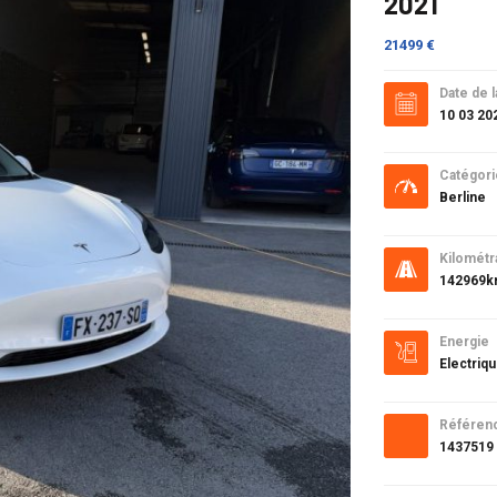
2021
21499 €
Date de l
10 03 20
Catégori
Berline
Kilométr
142969
Energie
Electriq
Référen
1437519