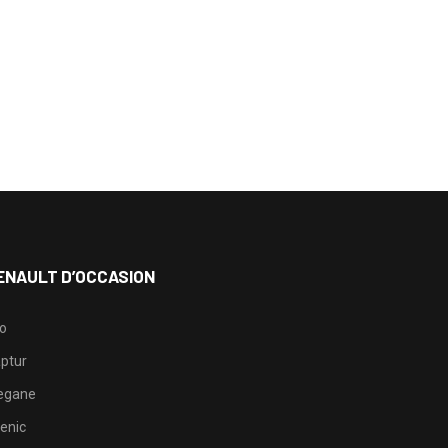
ENAULT D’OCCASION
io
ptur
egane
enic