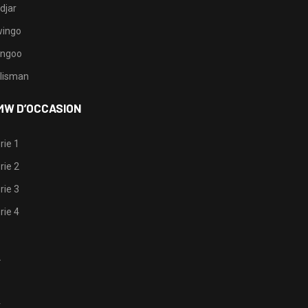
djar
ingo
ngoo
lisman
MW D’OCCASION
rie 1
rie 2
rie 3
rie 4
1
2
3
4