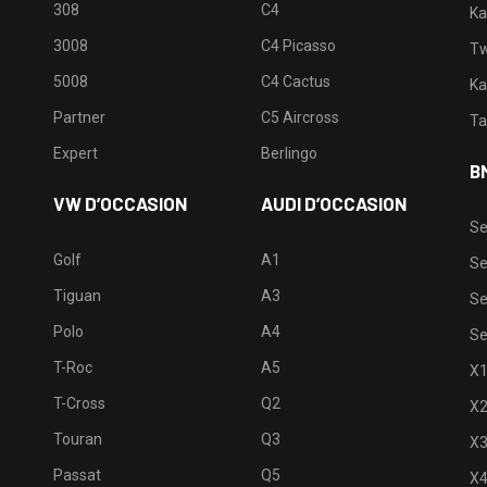
308
C4
Ka
3008
C4 Picasso
Tw
5008
C4 Cactus
Ka
Partner
C5 Aircross
Ta
Expert
Berlingo
B
VW D’OCCASION
AUDI D’OCCASION
Se
Golf
A1
Se
Tiguan
A3
Se
Polo
A4
Se
T-Roc
A5
X
T-Cross
Q2
X
Touran
Q3
X
Passat
Q5
X