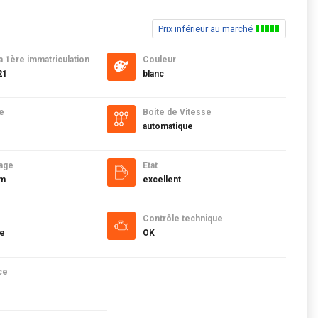
Prix inférieur au marché
a 1ère immatriculation
Couleur
21
blanc
e
Boite de Vitesse
automatique
age
Etat
km
excellent
Contrôle technique
ue
OK
ce