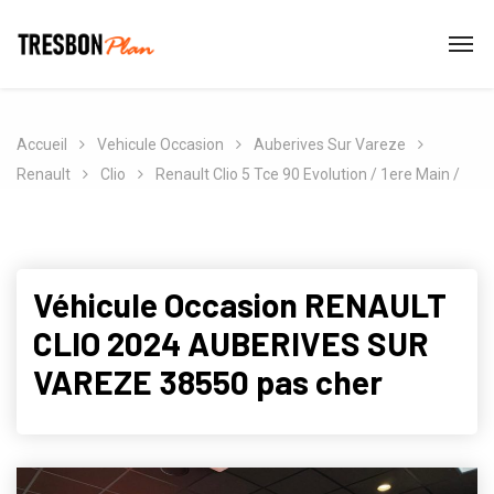
Accueil
Vehicule Occasion
Auberives Sur Vareze
Renault
Clio
Renault Clio 5 Tce 90 Evolution / 1ere Main /
Véhicule Occasion RENAULT
CLIO 2024 AUBERIVES SUR
VAREZE 38550 pas cher