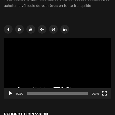
acheter le véhicule de vos rêves en toute tranquillité.
Lecteur
vidéo
00:00
00:46
PEUGEOT D’OCCASION