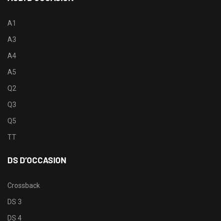
A1
A3
A4
A5
Q2
Q3
Q5
TT
DS D’OCCASION
Crossback
DS 3
DS 4