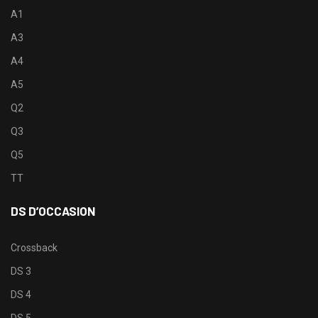
A1
A3
A4
A5
Q2
Q3
Q5
TT
DS D’OCCASION
Crossback
DS 3
DS 4