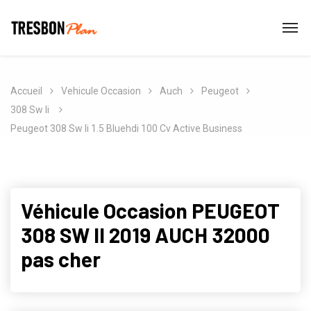
Accueil
Vehicule Occasion
Auch
Peugeot
308 Sw Ii
Peugeot 308 Sw Ii 1.5 Bluehdi 100 Cv Active Business
Véhicule Occasion PEUGEOT
308 SW II 2019 AUCH 32000
pas cher