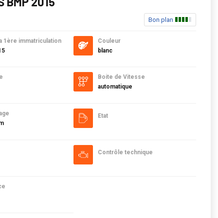
S BMP 2015
Bon plan
a 1ère immatriculation
Couleur
15
blanc
e
Boite de Vitesse
automatique
age
Etat
km
Contrôle technique
ce