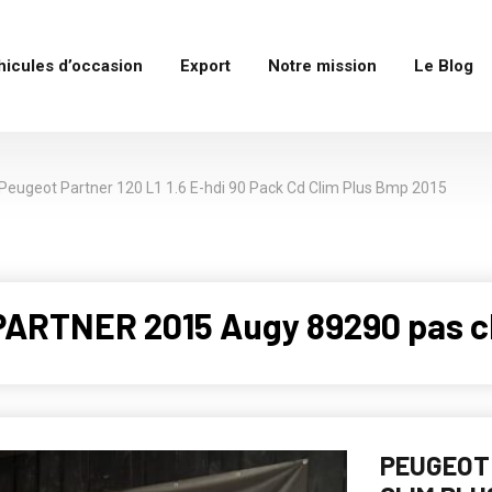
hicules d’occasion
Export
Notre mission
Le Blog
Peugeot Partner 120 L1 1.6 E-hdi 90 Pack Cd Clim Plus Bmp 2015
PARTNER 2015 Augy 89290 pas c
PEUGEOT 