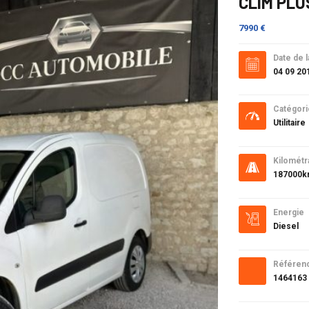
CLIM PLU
7990 €
Date de l
04 09 20
Catégori
Utilitaire
Kilométr
187000
Energie
Diesel
Référen
1464163