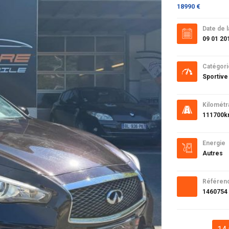
18990 €
Date de l
09 01 20
Catégori
Sportive
Kilométr
111700
Energie
Autres
Référen
1460754