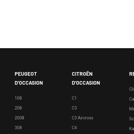
PEUGEOT
CITROËN
R
D’OCCASION
D’OCCASION
Cl
108
C1
Ca
208
C3
M
2008
C3 Aircross
Sc
308
C4
Ka