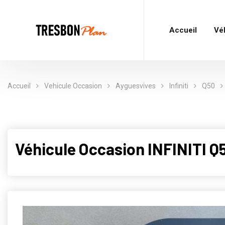
Accueil
Vé
Accueil
Vehicule Occasion
Ayguesvives
Infiniti
Q50
Véhicule Occasion INFINITI Q