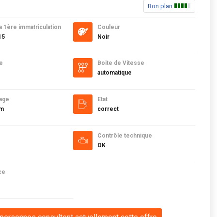
Bon plan
a 1ère immatriculation
Couleur
15
Noir
e
Boite de Vitesse
automatique
age
Etat
km
correct
Contrôle technique
OK
ce