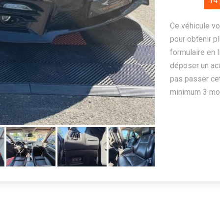
14 
Ce véhicule vo
pour obtenir pl
formulaire en 
déposer un ac
pas passer cet
minimum 3 mois