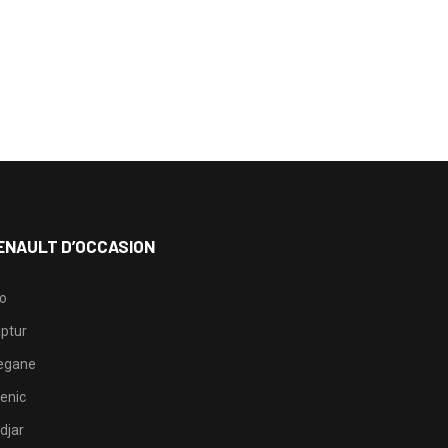
ENAULT D’OCCASION
io
ptur
egane
enic
djar