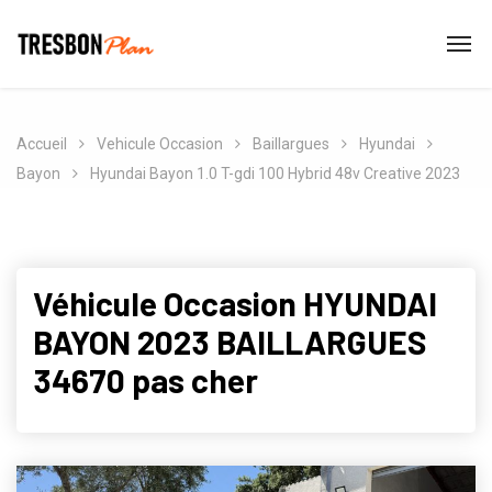
Accueil
Vehicule Occasion
Baillargues
Hyundai
Bayon
Hyundai Bayon 1.0 T-gdi 100 Hybrid 48v Creative 2023
Véhicule Occasion HYUNDAI
BAYON 2023 BAILLARGUES
34670 pas cher