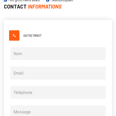
- Kit gros freins avant
- Autobloquant
CONTACT
INFORMATIONS
0679278907