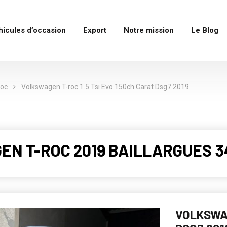
hicules d’occasion
Export
Notre mission
Le Blog
roc
Volkswagen T-roc 1.5 Tsi Evo 150ch Carat Dsg7 2019
EN T-ROC 2019 BAILLARGUES 3
VOLKSWAG