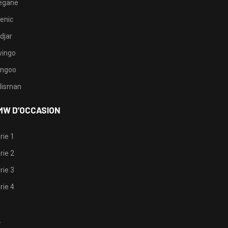
egane
enic
djar
ingo
ngoo
lisman
MW D’OCCASION
rie 1
rie 2
rie 3
rie 4
1
2