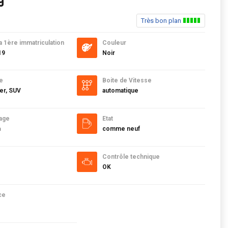
9
Très bon plan
a 1ère immatriculation
Couleur
19
Noir
e
Boite de Vitesse
er, SUV
automatique
age
Etat
m
comme neuf
Contrôle technique
OK
ce