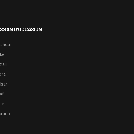
3
4
ISSAN D’OCCASION
shqai
ke
rail
cra
lsar
af
te
rano