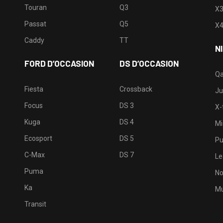
Touran
Q3
X
Passat
Q5
X
Caddy
TT
N
FORD D’OCCASION
DS D’OCCASION
Qa
Fiesta
Crossback
Ju
Focus
DS 3
X-t
Kuga
DS 4
Mi
Ecosport
DS 5
Pu
C-Max
DS 7
Le
Puma
No
Ka
Mu
Transit