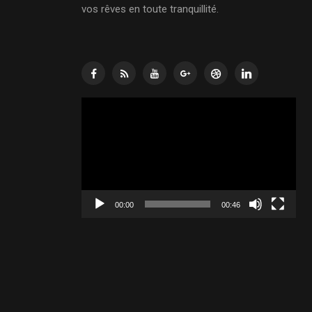
vos rêves en toute tranquillité.
Lecteur
vidéo
00:00
00:46