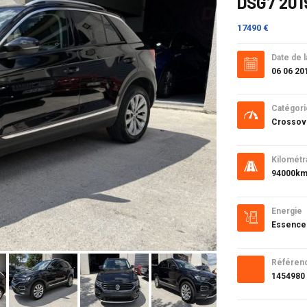
DSG7 201
17490 €
Date de l
06 06 20
Catégori
Crossov
Kilométr
94000k
Energie
Essence
Référen
1454980