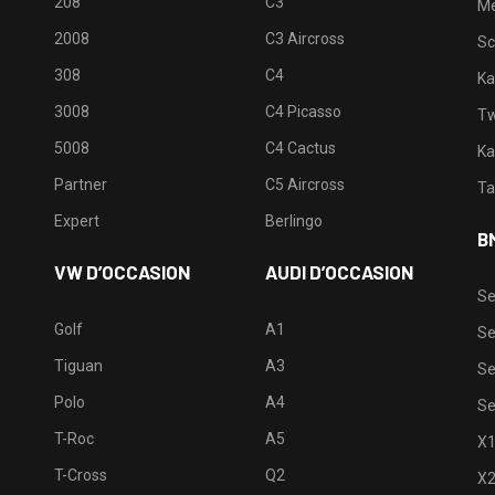
208
C3
M
2008
C3 Aircross
Sc
308
C4
Ka
3008
C4 Picasso
Tw
5008
C4 Cactus
Ka
Partner
C5 Aircross
Ta
Expert
Berlingo
B
VW D’OCCASION
AUDI D’OCCASION
Se
Golf
A1
Se
Tiguan
A3
Se
Polo
A4
Se
T-Roc
A5
X
T-Cross
Q2
X