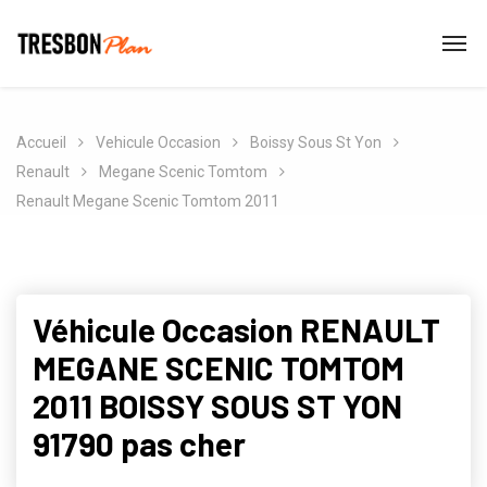
Accueil
Vehicule Occasion
Boissy Sous St Yon
Renault
Megane Scenic Tomtom
Renault Megane Scenic Tomtom 2011
Véhicule Occasion RENAULT
MEGANE SCENIC TOMTOM
2011 BOISSY SOUS ST YON
91790 pas cher