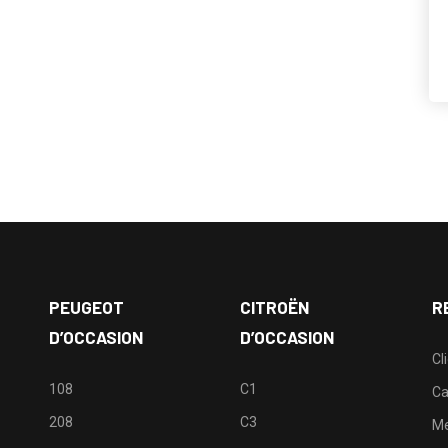
PEUGEOT
CITROËN
R
D’OCCASION
D’OCCASION
Cl
108
C1
Ca
208
C3
M