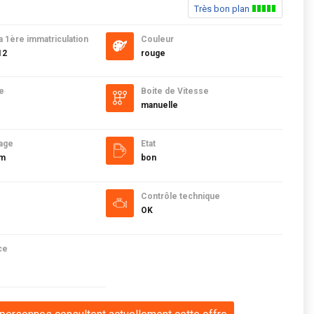
Très bon plan
a 1ère immatriculation
Couleur
12
rouge
e
Boite de Vitesse
manuelle
age
Etat
km
bon
Contrôle technique
OK
ce