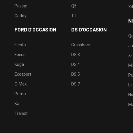
Passat
Q5
X
Caddy
TT
N
FORD D’OCCASION
DS D’OCCASION
Qa
Fiesta
Crossback
Ju
Focus
DS 3
X-t
Kuga
DS 4
Mi
Ecosport
DS 5
Pu
C-Max
DS 7
Le
Puma
No
Ka
Mu
Transit