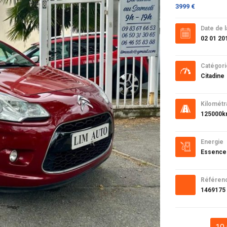
3999 €
Date de l
02 01 20
Catégori
Citadine
Kilométr
125000
Energie
Essence
Référen
1469175