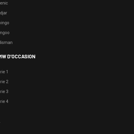
enic
djar
ingo
ngoo
lisman
MW D’OCCASION
rie 1
rie 2
rie 3
rie 4
1
2
3