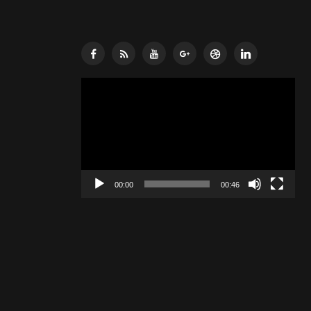
Lecteur
vidéo
00:00
00:46