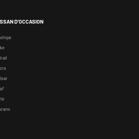
4
ISSAN D’OCCASION
shqai
ke
rail
cra
lsar
af
te
rano