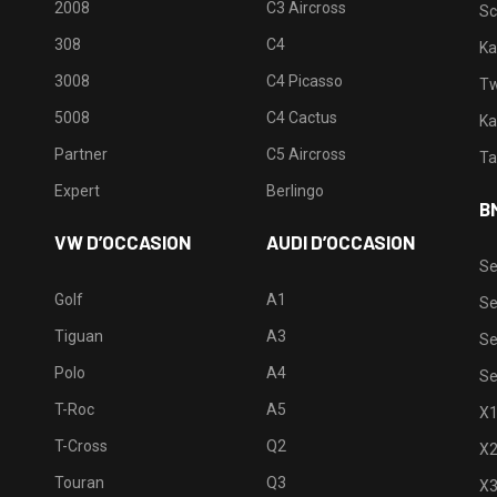
2008
C3 Aircross
Sc
308
C4
Ka
3008
C4 Picasso
Tw
5008
C4 Cactus
Ka
Partner
C5 Aircross
Ta
Expert
Berlingo
B
VW D’OCCASION
AUDI D’OCCASION
Se
Golf
A1
Se
Tiguan
A3
Se
Polo
A4
Se
T-Roc
A5
X
T-Cross
Q2
X
Touran
Q3
X