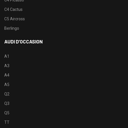
C4 Picasso
C4 Cactus
C5 Aircross
Berlingo
AUDI D’OCCASION
A1
A3
A4
A5
Q2
Q3
Q5
TT