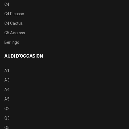
C4
C4 Picasso
C4 Cactus
C5 Aircross
Berlingo
AUDI D’OCCASION
A1
A3
A4
A5
Q2
Q3
Q5