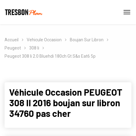
Accueil
Vehicule Occasion
Boujan Sur Libron
Peugeot
308 Ii
Peugeot 308 Ii 2.0 Bluehdi 180ch Gt S&s Eat6 5p
Véhicule Occasion PEUGEOT
308 II 2016 boujan sur libron
34760 pas cher