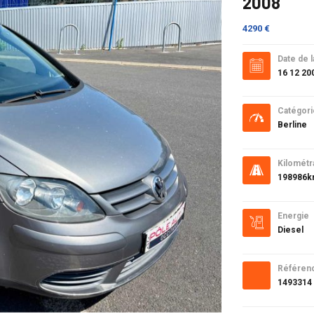
2008
4290 €
Date de l
16 12 20
Catégori
Berline
Kilométr
198986
Energie
Diesel
Référen
1493314