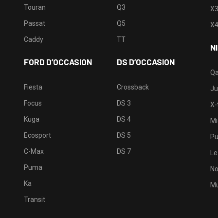
Touran
Q3
X
Passat
Q5
X
Caddy
TT
N
FORD D’OCCASION
DS D’OCCASION
Qa
Fiesta
Crossback
Ju
Focus
DS 3
X-t
Kuga
DS 4
Mi
Ecosport
DS 5
Pu
C-Max
DS 7
Le
Puma
No
Ka
Mu
Transit