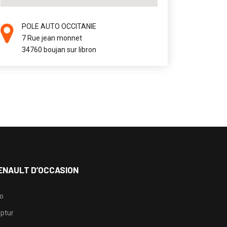
POLE AUTO OCCITANIE
7 Rue jean monnet
34760 boujan sur libron
ENAULT D’OCCASION
io
ptur