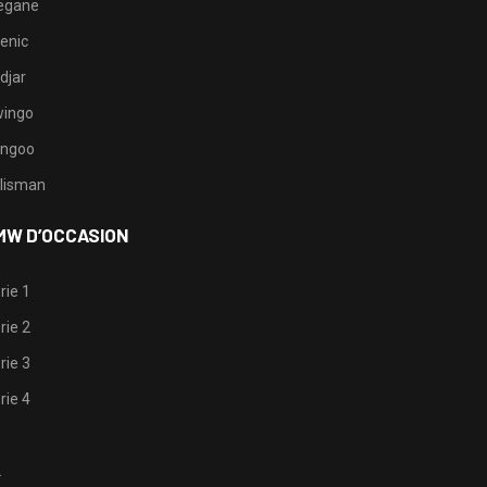
egane
enic
djar
ingo
ngoo
lisman
MW D’OCCASION
rie 1
rie 2
rie 3
rie 4
1
2