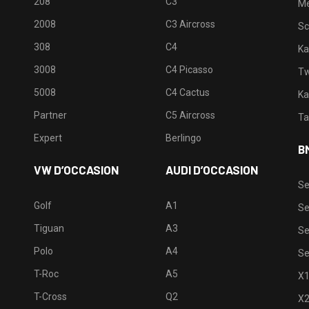
208
C3
M
2008
C3 Aircross
Sc
308
C4
Ka
3008
C4 Picasso
Tw
5008
C4 Cactus
Ka
Partner
C5 Aircross
Ta
Expert
Berlingo
B
VW D’OCCASION
AUDI D’OCCASION
Se
Golf
A1
Se
Tiguan
A3
Se
Polo
A4
Se
T-Roc
A5
X
T-Cross
Q2
X