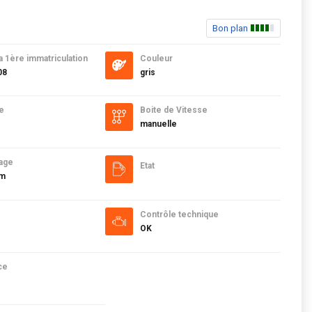
Bon plan
a 1ère immatriculation
Couleur
08
gris
e
Boite de Vitesse
manuelle
age
Etat
km
Contrôle technique
OK
ce