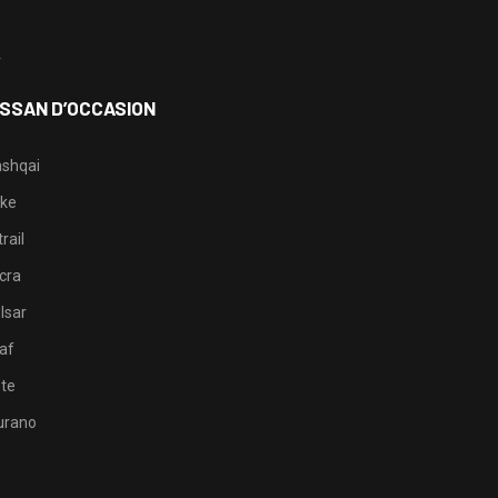
3
4
ISSAN D’OCCASION
shqai
ke
rail
cra
lsar
af
te
rano