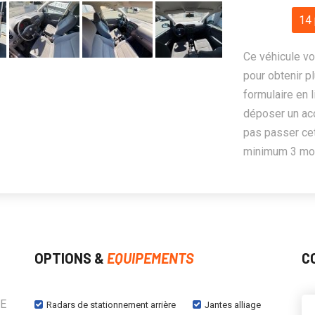
14 
Ce véhicule vo
pour obtenir pl
formulaire en 
déposer un ac
pas passer cet
minimum 3 mois
OPTIONS &
EQUIPEMENTS
C
NE
Radars de stationnement arrière
Jantes alliage