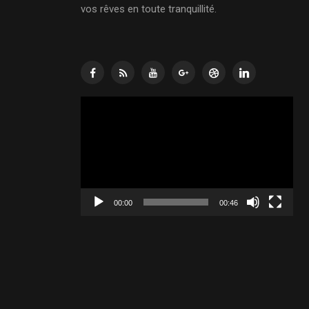
vos rêves en toute tranquillité.
Lecteur
vidéo
00:00
00:46