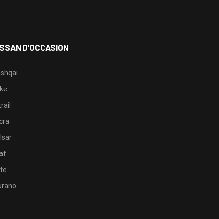
3
4
ISSAN D’OCCASION
shqai
ke
rail
cra
lsar
af
te
rano