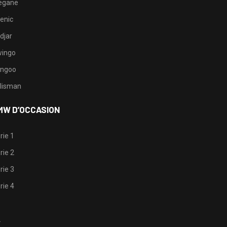
egane
enic
djar
ingo
ngoo
lisman
MW D’OCCASION
rie 1
rie 2
rie 3
rie 4
1
2