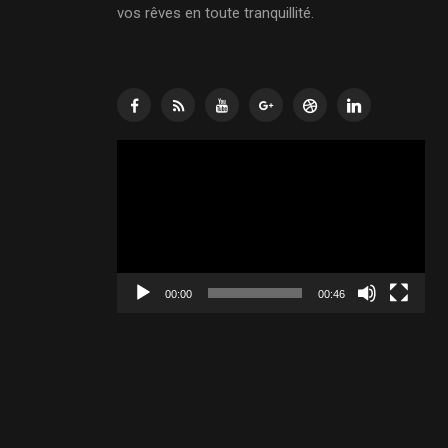
vos rêves en toute tranquillité.
Lecteur
vidéo
00:00
00:46