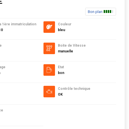
E
Bon plan
a 1ère immatriculation
Couleur
10
bleu
e
Boite de Vitesse
manuelle
age
Etat
m
bon
Contrôle technique
OK
ce