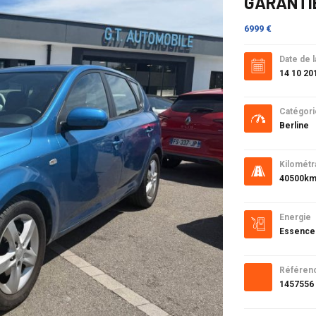
GARANTI
6999 €
Date de l
14 10 20
Catégori
Berline
Kilométr
40500k
Energie
Essence
Référen
1457556