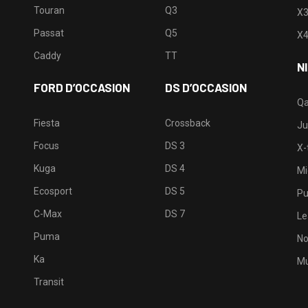
Touran
Q3
X
Passat
Q5
X
Caddy
TT
N
FORD D’OCCASION
DS D’OCCASION
Qa
Fiesta
Crossback
Ju
Focus
DS 3
X-t
Kuga
DS 4
Mi
Ecosport
DS 5
Pu
C-Max
DS 7
Le
Puma
No
Ka
Mu
Transit