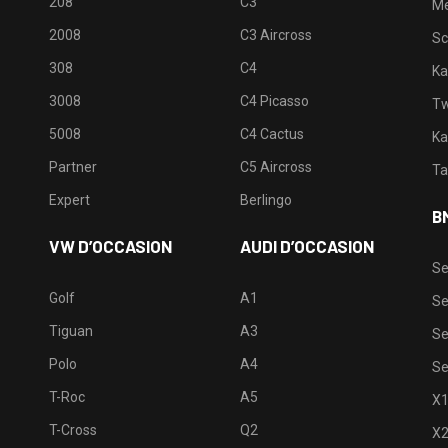
208
C3
M
2008
C3 Aircross
Sc
308
C4
Ka
3008
C4 Picasso
Tw
5008
C4 Cactus
Ka
Partner
C5 Aircross
Ta
Expert
Berlingo
B
VW D’OCCASION
AUDI D’OCCASION
Se
Golf
A1
Se
Tiguan
A3
Se
Polo
A4
Se
T-Roc
A5
X
T-Cross
Q2
X