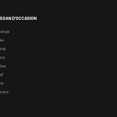
4
ISSAN D’OCCASION
shqai
ke
rail
cra
lsar
af
te
rano