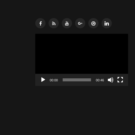
Lecteur
vidéo
00:00
00:46