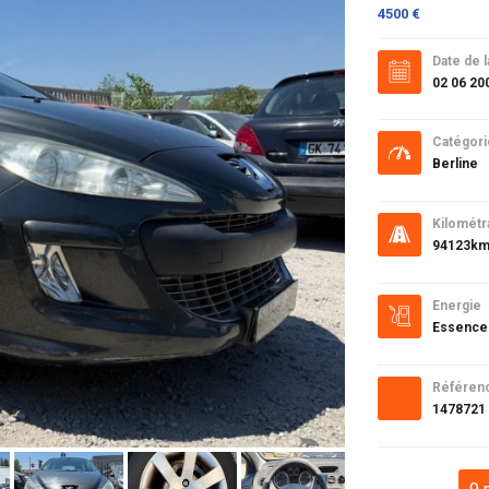
4500 €
Date de l
02 06 20
Catégori
Berline
Kilométr
94123k
Energie
Essence
Référen
1478721