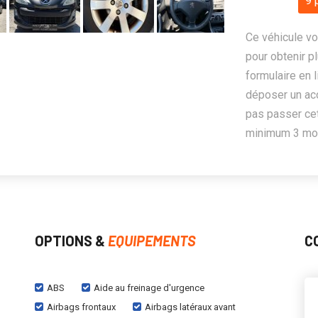
9 
Ce véhicule vo
pour obtenir pl
formulaire en 
déposer un ac
pas passer cet
minimum 3 mois
OPTIONS &
EQUIPEMENTS
C
ABS
Aide au freinage d'urgence
Airbags frontaux
Airbags latéraux avant