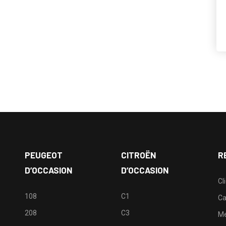
PEUGEOT
CITROËN
R
D’OCCASION
D’OCCASION
Cl
108
C1
Ca
208
C3
M