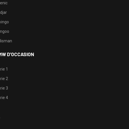
enic
djar
ingo
ngoo
lisman
MW D’OCCASION
rie 1
rie 2
rie 3
rie 4
1
2
3