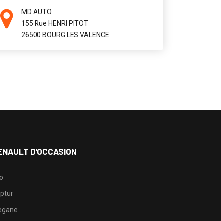
MD AUTO
155 Rue HENRI PITOT
26500 BOURG LES VALENCE
ENAULT D’OCCASION
io
ptur
egane