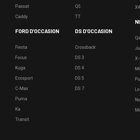
Passat
Q5
X
Caddy
TT
N
FORD D’OCCASION
DS D’OCCASION
Qa
Fiesta
Crossback
Ju
Focus
DS 3
X-t
Kuga
DS 4
Mi
Ecosport
DS 5
Pu
C-Max
DS 7
Le
Puma
No
Ka
Mu
Transit