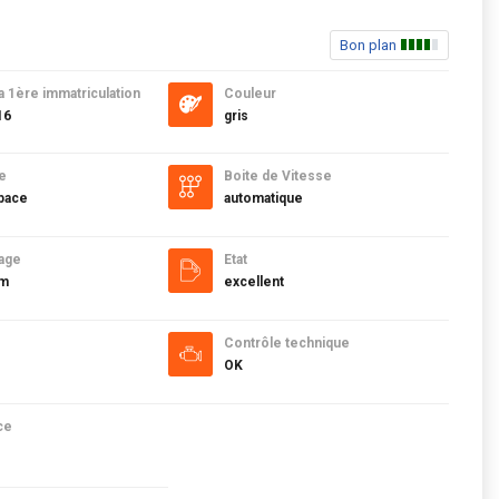
Bon plan
a 1ère immatriculation
Couleur
16
gris
e
Boite de Vitesse
pace
automatique
age
Etat
km
excellent
Contrôle technique
OK
ce