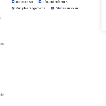
Tablettes AR
Sécurité enfants AR
Multiples rangements
Palettes au volant
e
les
s
 de