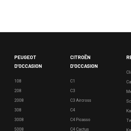
PEUGEOT
CITROËN
R
D’OCCASION
D’OCCASION
Cl
108
C1
Ca
208
C3
M
2008
C3 Aircross
Sc
308
C4
Ka
3008
C4 Picasso
Tw
5008
C4 Cactus
Ka