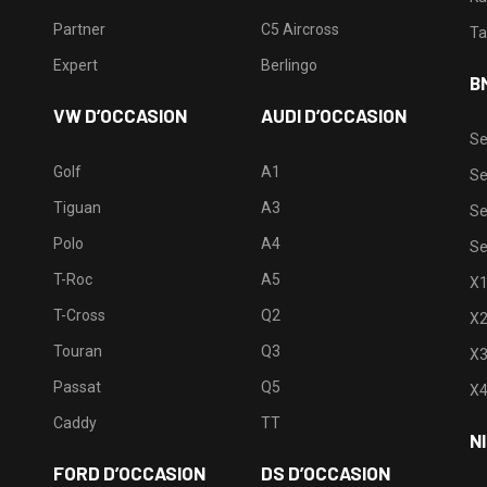
Partner
C5 Aircross
Ta
Expert
Berlingo
B
VW D’OCCASION
AUDI D’OCCASION
Se
Golf
A1
Se
Tiguan
A3
Se
Polo
A4
Se
T-Roc
A5
X
T-Cross
Q2
X
Touran
Q3
X
Passat
Q5
X
Caddy
TT
N
FORD D’OCCASION
DS D’OCCASION