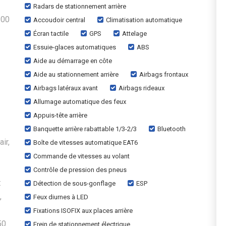
Radars de stationnement arrière
200
Accoudoir central
Climatisation automatique
Écran tactile
GPS
Attelage
Essuie-glaces automatiques
ABS
Aide au démarrage en côte
Aide au stationnement arrière
Airbags frontaux
Airbags latéraux avant
Airbags rideaux
Allumage automatique des feux
Appuis-tête arrière
Banquette arrière rabattable 1/3-2/3
Bluetooth
ir,
Boîte de vitesses automatique EAT6
Commande de vitesses au volant
Contrôle de pression des pneus
:
Détection de sous-gonflage
ESP
,
Feux diurnes à LED
Fixations ISOFIX aux places arrière
50
Frein de stationnement électrique