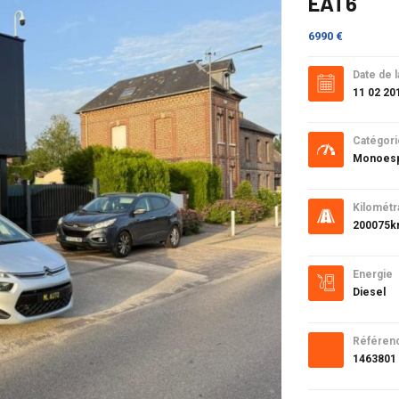
EAT6
6990 €
Date de l
11 02 20
Catégori
Monoes
Kilométr
200075
Energie
Diesel
Référen
1463801