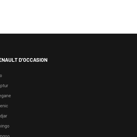
ENAULT D’OCCASION
io
ptur
egane
enic
djar
ingo
ngoo