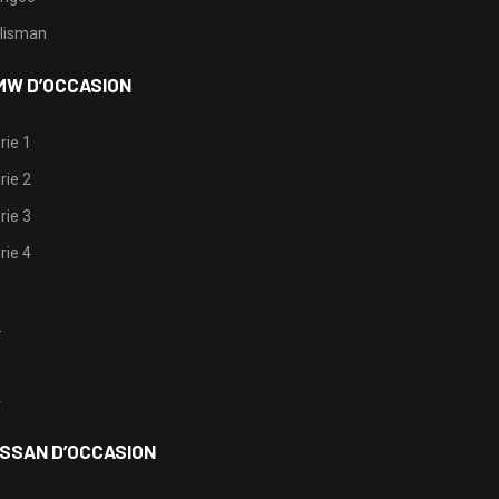
lisman
MW D’OCCASION
rie 1
rie 2
rie 3
rie 4
1
2
3
4
ISSAN D’OCCASION