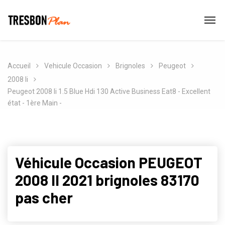
Accueil
Vehicule Occasion
Brignoles
Peugeot
2008 Ii
Peugeot 2008 Ii 1.5 Blue Hdi 130 Active Business Eat8 - Excellent
état - 1ère Main -
Véhicule Occasion PEUGEOT
2008 II 2021 brignoles 83170
pas cher