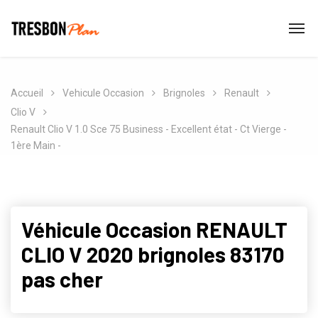
Accueil
Vehicule Occasion
Brignoles
Renault
Clio V
Renault Clio V 1.0 Sce 75 Business - Excellent état - Ct Vierge -
1ère Main -
Véhicule Occasion RENAULT
CLIO V 2020 brignoles 83170
pas cher