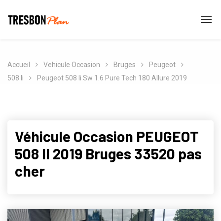
Accueil
Vehicule Occasion
Bruges
Peugeot
508 Ii
Peugeot 508 Ii Sw 1.6 Pure Tech 180 Allure 2019
Véhicule Occasion PEUGEOT
508 II 2019 Bruges 33520 pas
cher