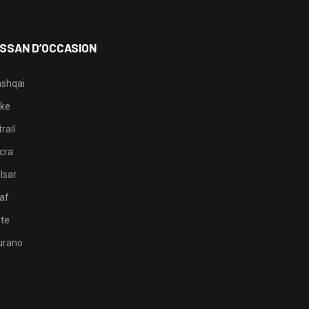
4
ISSAN D’OCCASION
shqai
ke
rail
cra
lsar
af
te
rano