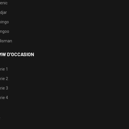
enic
djar
ingo
ngoo
lisman
MW D’OCCASION
rie 1
rie 2
rie 3
rie 4
1
2
3