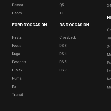
Passat
Q5
X
Caddy
TT
N
FORD D’OCCASION
DS D’OCCASION
Qa
Fiesta
Crossback
Ju
Focus
DS 3
X-t
Kuga
DS 4
Mi
Ecosport
DS 5
Pu
C-Max
DS 7
Le
Puma
No
Ka
Mu
Transit