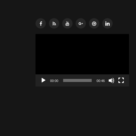
Lecteur
vidéo
00:00
00:46