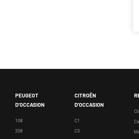
PEUGEOT
CITROËN
R
D’OCCASION
D’OCCASION
Cl
108
C1
Ca
208
C3
M