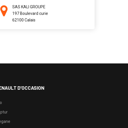
SAS KALI GROUPE
197 Boulevard curie
62100 Calais
ENAULT D’OCCASION
io
ptur
egane