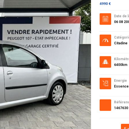
4990 €
Date de l
06 08 20
Catégori
Citadine
Kilométr
6400km
Energie
Essence
Référen
1467630