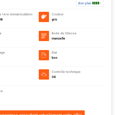
Bon plan
a 1ère immatriculation
Couleur
08
gris
e
Boite de Vitesse
manuelle
age
Etat
bon
Contrôle technique
OK
ce